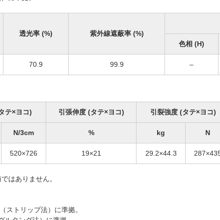
透光率 (%)
紫外線遮蔽率 (%)
色相 (H)
70.9
99.9
–
タテ×ヨコ)
引張伸度 (タテ×ヨコ)
引裂強度 (タテ×ヨコ)
N/3cm
%
kg
N
520×726
19×21
29.2×44.3
287×43
値ではありません。
 A法（ストリップ法）に準拠。
（シングルタング法）に準拠。