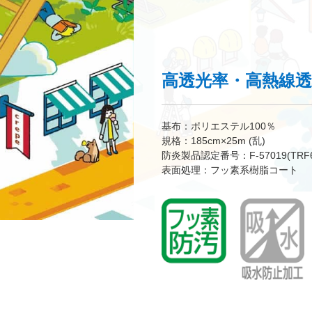
高透光率・高熱線
基布：ポリエステル100％
規格：185cm×25m (乱)
防炎製品認定番号：F-57019(TRF606
表面処理：フッ素系樹脂コート