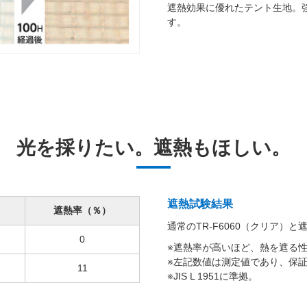
遮熱効果に優れたテント生地。
す。
光を採りたい。遮熱もほしい。
遮熱試験結果
遮熱率（％）
通常のTR-F6060（クリア）と遮
0
※遮熱率が高いほど、熱を遮る
※左記数値は測定値であり、保
11
※JIS L 1951に準拠。