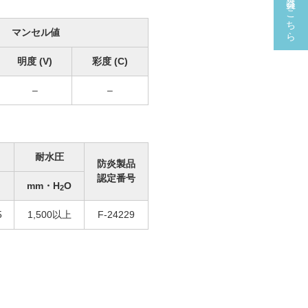
会員はこちら
マンセル値
明度 (V)
彩度 (C)
–
–
耐水圧
防炎製品
認定番号
mm・H
O
2
5
1,500以上
F-24229