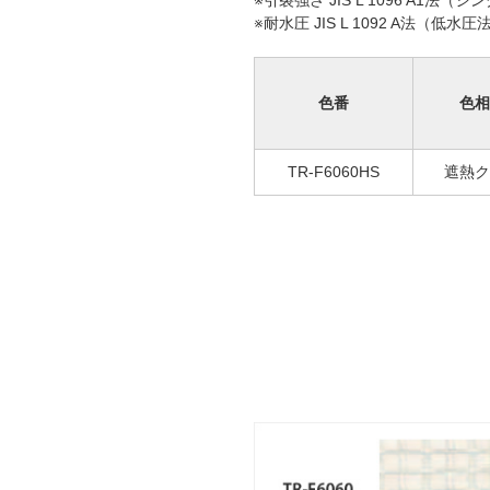
※耐水圧 JIS L 1092 A法（低水
色番
色相
TR-F6060HS
遮熱ク