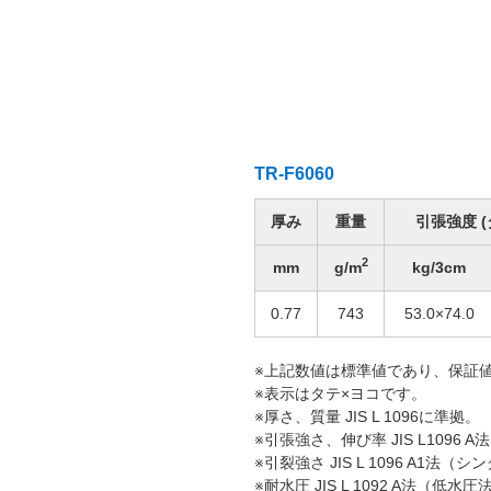
TR-F6060
厚み
重量
引張強度 (
2
mm
g/m
kg/3cm
0.77
743
53.0×74.0
※上記数値は標準値であり、保証
※表示はタテ×ヨコです。
※厚さ、質量 JIS L 1096に準拠。
※引張強さ、伸び率 JIS L1096
※引裂強さ JIS L 1096 A1法
※耐水圧 JIS L 1092 A法（低水