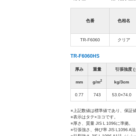
色番
色相名
TR-F6060
クリア
TR-F6060HS
厚み
重量
引張強度 (
2
mm
g/m
kg/3cm
0.77
743
53.0×74.0
※上記数値は標準値であり、保証
※表示はタテ×ヨコです。
※厚さ、質量 JIS L 1096に準拠。
※引張強さ、伸び率 JIS L1096
※引裂強さ JIS L 1096 A1法