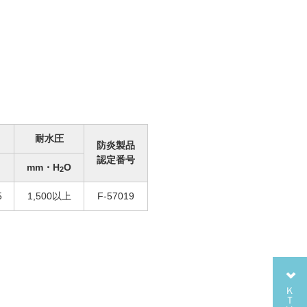
耐水圧
防炎製品
認定番号
mm・H
O
2
5
1,500以上
F-57019
ＫＴ