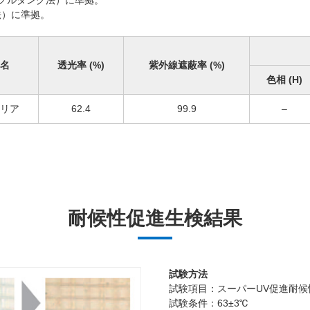
圧法）に準拠。
名
透光率 (%)
紫外線遮蔽率 (%)
色相 (H)
リア
62.4
99.9
–
耐候性促進生検結果
試験方法
試験項目：スーパーUV促進耐候
試験条件：63±3℃