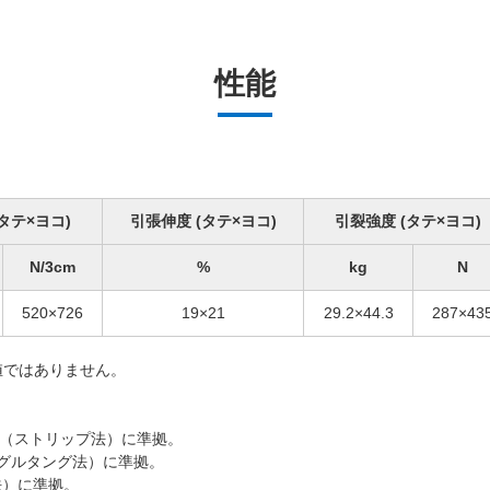
性能
タテ×ヨコ)
引張伸度 (タテ×ヨコ)
引裂強度 (タテ×ヨコ)
N/3cm
%
kg
N
520×726
19×21
29.2×44.3
287×43
値ではありません。
 A法（ストリップ法）に準拠。
ID
（シングルタング法）に準拠。
PASS
圧法）に準拠。