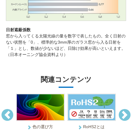
日射遮蔽係数
窓から入ってくる太陽光線の量を数字で表したもの。全く日射の
ない状態を「0」、標準的な3mm厚のガラス窓から入る日射を
「１」とし、数値が少ないほど、日除け効果が高いといえます。
（日本オーニング協会資料より）
関連コンテンツ
ID
PASS
材料)使
色の選び方
RoHS2とは